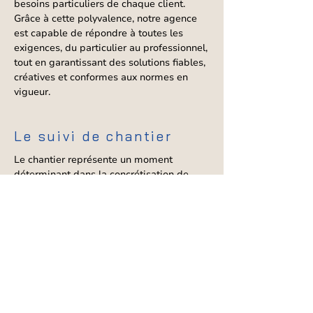
besoins particuliers de chaque client.
Grâce à cette polyvalence, notre agence
est capable de répondre à toutes les
exigences, du particulier au professionnel,
tout en garantissant des solutions fiables,
créatives et conformes aux normes en
vigueur.
Le suivi de chantier
Le chantier représente un moment
déterminant dans la concrétisation de
votre projet de construction. Notre cabinet
d’architectes à Saint-Germain-en-Laye
prend en charge cette étape essentielle
pour garantir le succès de votre projet.
L’architecte en charge veille à la bonne
exécution des travaux, en contrôlant le
travail de chaque entreprise afin que
l’ensemble soit conforme aux plans
validés et aux règles de l’art. Il s’assure