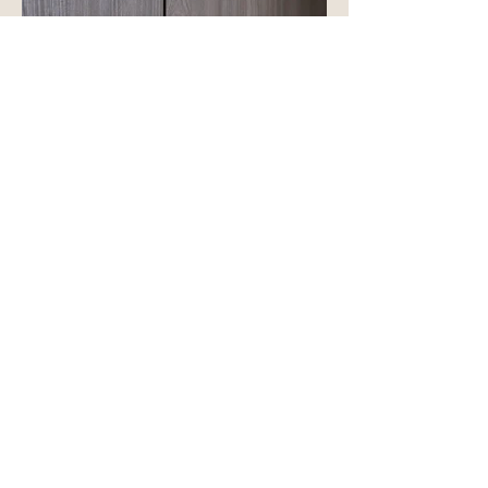
©Sarak Khodri
Notre agence de Saint-Germain-en-Laye a
livré la réhabilitation complète de la Maison
André, un foyer d’hébergement dédié aux
adultes en situation de handicap mental.
Un projet porteur de sens, au service de
l’inclusion sociale et de la qualité de vie des
résidents.
L’intervention a consisté à transformer les
espaces existants pour créer des studios
indépendants, conçus pour favoriser