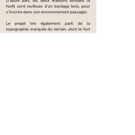
D’autre part, les deux maisons bordant la
forêt sont revêtues d’un bardage bois, pour
s’inscrire dans son environnement paysager.
Le projet tire également parti de la
topographie marquée du terrain, dont le fort
dénivelé a permis de développer des espaces
de vie variés et généreux. Cette configuration
offre une lecture différenciée des maisons
selon les niveaux, et permet d’enrichir les
usages au quotidien. Les rez-de-jardin
accueillent ainsi des espaces comme des
salles de sport, tandis que les niveaux
supérieurs s’ouvrent largement sur de grands
jardins préservés des vis-à-vis.
Par son implantation, son rapport au relief et
le soin apporté à son insertion, ce projet
propose une réponse architecturale attentive
à son contexte, conciliant qualité d’usage,
générosité des espaces et intégration dans le
site.
< Projet précédent
Projet suivant >